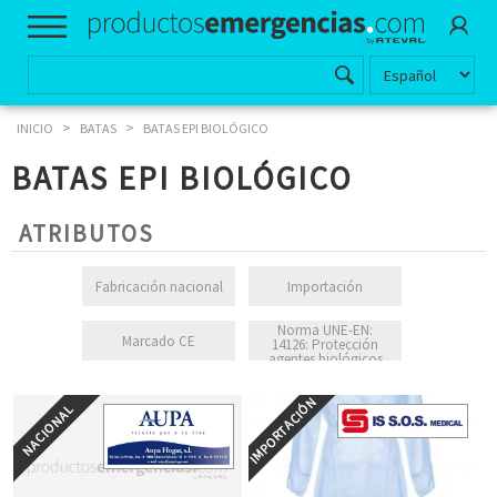
>
>
INICIO
BATAS
BATAS EPI BIOLÓGICO
BATAS EPI BIOLÓGICO
ATRIBUTOS
Fabricación nacional
Importación
Norma UNE-EN:
Marcado CE
14126: Protección
agentes biológicos