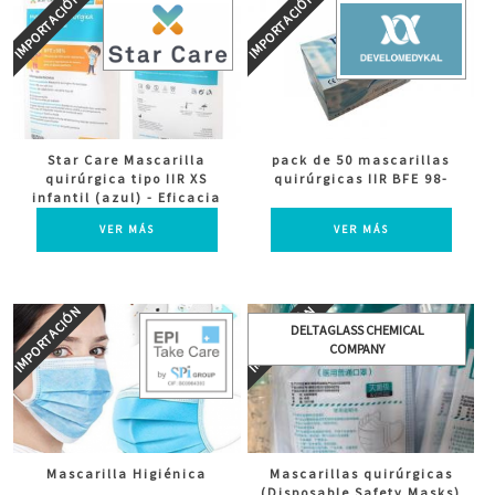
Star Care Mascarilla
pack de 50 mascarillas
quirúrgica tipo IIR XS
quirúrgicas IIR BFE 98-
infantil (azul) - Eficacia
de filtración bacteriana:
VER MÁS
VER MÁS
≥ 98% Antisalpicaduras
DELTAGLASS CHEMICAL
COMPANY
Mascarilla Higiénica
Mascarillas quirúrgicas
(Disposable Safety Masks)