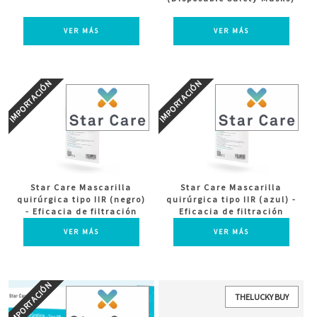
VER MÁS
VER MÁS
Star Care Mascarilla
Star Care Mascarilla
quirúrgica tipo IIR (negro)
quirúrgica tipo IIR (azul) -
- Eficacia de filtración
Eficacia de filtración
bacteriana: ≥ 98%
bacteriana: ≥ 98%
VER MÁS
VER MÁS
Antisalpicaduras
Antisalpicaduras
THELUCKY BUY