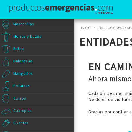
Mascarillas
>
INICIO
INSTITUCIONES DE A
Monos y buzos
ENTIDADE
Batas
Delantales
EN CAMI
Manguitos
Ahora mismo 
Polainas
Cada día se unen má
Gorros
No dejes de visitar
Cubrepiés
Gracias por confiar 
Guantes