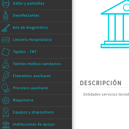
Gafas y pantallas
Desinfectantes
Kits de diagnóstico
Lencería Hospitalaria
Tejidos - TNT
Textiles médico-sanitarios
Elementos auxiliares
DESCRIPCIÓN
Procesos auxiliares
Entidades servicios tecno
Maquinaria
Equipos y dispositivos
Instituciones de apoyo