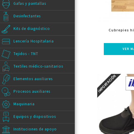
Gafas y pantallas
Desinfectantes
Kits de diagnóstico
Cubrepies h
Lencería Hospitalaria
VER M
Tejidos - TNT
Textiles médico-sanitarios
Elementos auxiliares
Procesos auxiliares
Maquinaria
Equipos y dispositivos
Instituciones de apoyo