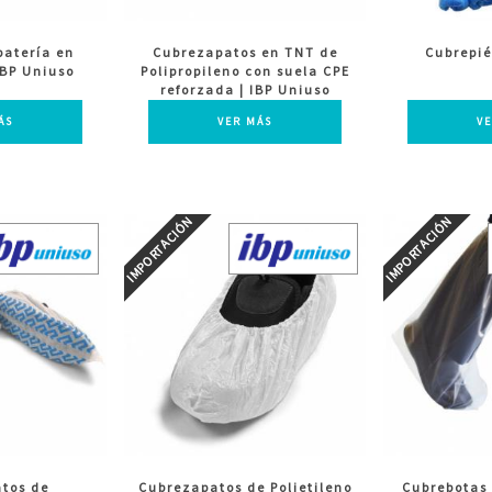
patería en
Cubrezapatos en TNT de
Cubrepié
 IBP Uniuso
Polipropileno con suela CPE
reforzada | IBP Uniuso
ÁS
VER MÁS
V
tos de
Cubrezapatos de Polietileno
Cubrebotas 