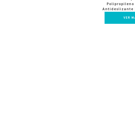
Polipropileno
Antideslizante 
VER M