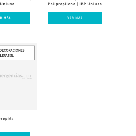
 Uniuso
Polipropileno | IBP Uniuso
ER MÁS
VER MÁS
 DECORACIONES
LERAS SL
repiés