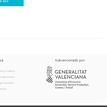
ER MÁS
OS
les y cookies
s generales
e privacidad
rentes