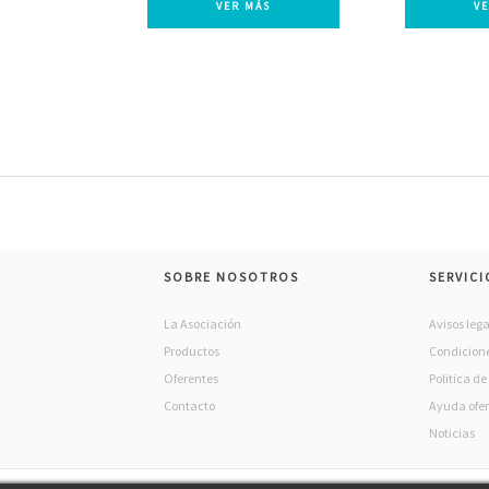
VER MÁS
V
SOBRE NOSOTROS
SERVICI
La Asociación
Avisos lega
Productos
Condicione
Oferentes
Politica d
Contacto
Ayuda ofe
Noticias