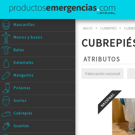
Mascarillas
>
>
INICIO
CUBREPIÉS
CUBREP
Monos y buzos
CUBREPIÉ
Batas
ATRIBUTOS
Delantales
Fabricación nacional
Manguitos
Polainas
Gorros
Cubrepiés
Guantes