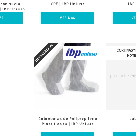
 con suela
CPE | IBP Uniuso
IBP
| IBP Uniuso
ÁS
VER MÁS
V
CORTINAS Y
HOTE
Cubrebotas de Polipropileno
cub
Plastificado | IBP Uniuso