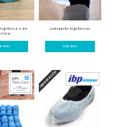
higiénico o de
cubrepiés higiénicos
rrera
ER MÁS
VER MÁS