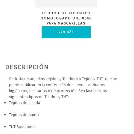
TEJIDO ECOEFICIENTE Y
HOMOLOGADO UNE 0065
PARA MASCARILLAS
HIGIÉNICAS
VER MÁS
REUTILIZABLES A 2 CAPAS
DESCRIPCIÓN
Se trata de aquellos tejidos y Tejidos No Tejidos -TNT- que se
pueden utilizar en la confección de nuevos productos
higiénicos, sanitarios o de protección. Se clasifican los
siguientes tipos de Tejidos y TNT:
Tejidos de calada
Tejidos de punto
TNT Spunbond