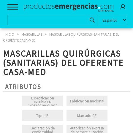
>
>
INICIO
MASCARILLAS
MASCARILLAS QUIRÚRGICAS (SANITARIAS) DEL
OFERENTE CASA-MED
MASCARILLAS QUIRÚRGICAS
(SANITARIAS) DEL OFERENTE
CASA-MED
ATRIBUTOS
Especificación
Fabricación nacional
exigible EN
14863:2019AC:2019
Tipo IIR
Marcado CE
Declaración de
Autorización expresa
conformidad
de comercialización