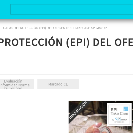
>
GAFAS DE PROTECCIÓN (EPI) DEL OFERENTE EPITAKECARE-SPIGROUP
PROTECCIÓN (EPI) DEL OF
Evaluación
Marcado CE
onformidad Norma
EN 166:2001