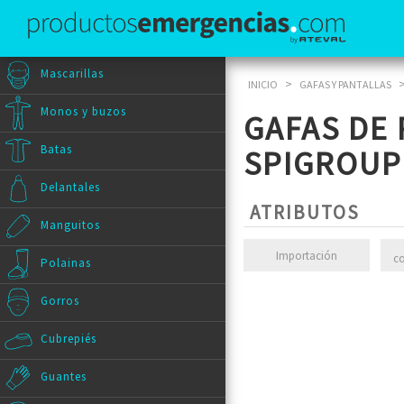
Mascarillas
>
INICIO
GAFAS Y PANTALLAS
Monos y buzos
GAFAS DE 
Batas
SPIGROUP
Delantales
ATRIBUTOS
Manguitos
Importación
c
Polainas
Gorros
Cubrepiés
Guantes