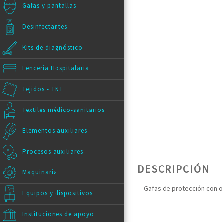
Gafas y pantallas
Desinfectantes
Kits de diagnóstico
Lencería Hospitalaria
Tejidos - TNT
Textiles médico-sanitarios
Elementos auxiliares
Procesos auxiliares
DESCRIPCIÓN
Maquinaria
Gafas de protección con o 
Equipos y dispositivos
Instituciones de apoyo