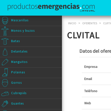
Mascarillas
>
>
INICIO
OFERENTES
CLVIT
Monos y buzos
CLVITAL
Batas
Datos del ofer
Delantales
Manguitos
Empresa
Polainas
Email
Gorros
Teléfono
Cubrepiés
Web
Guantes