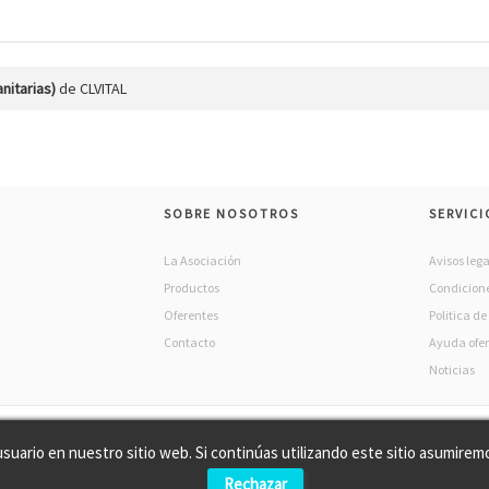
nitarias)
de CLVITAL
SOBRE NOSOTROS
SERVICI
La Asociación
Avisos lega
Productos
Condicione
Oferentes
Politica d
Contacto
Ayuda ofe
Noticias
usuario en nuestro sitio web. Si continúas utilizando este sitio asumir
Rechazar