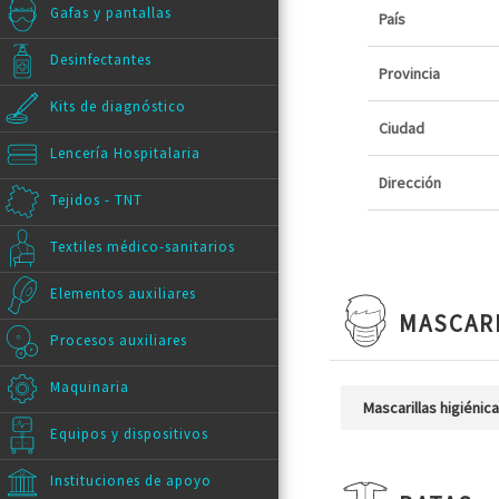
Gafas y pantallas
País
Desinfectantes
Provincia
Kits de diagnóstico
Ciudad
Lencería Hospitalaria
Dirección
Tejidos - TNT
Textiles médico-sanitarios
Elementos auxiliares
MASCAR
Procesos auxiliares
Maquinaria
Mascarillas higiénic
Equipos y dispositivos
Instituciones de apoyo