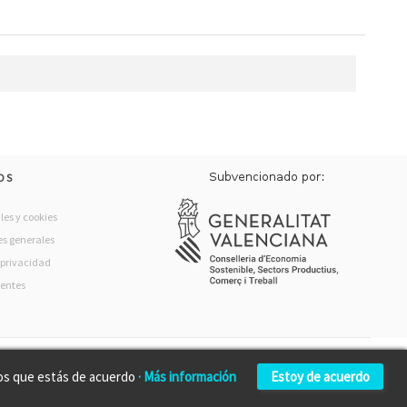
OS
les y cookies
s generales
e privacidad
rentes
emos que estás de acuerdo
· Más información
Estoy de acuerdo