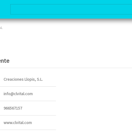
AL
ente
Creaciones Llopis, S.L.
info@clvital.com
966567157
www.clvital.com