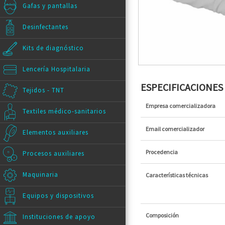
Gafas y pantallas
Desinfectantes
Kits de diagnóstico
Lencería Hospitalaria
ESPECIFICACIONE
Tejidos - TNT
Empresa comercializadora
Textiles médico-sanitarios
Email comercializador
Elementos auxiliares
Procedencia
Procesos auxiliares
Maquinaria
Características técnicas
Equipos y dispositivos
Composición
Instituciones de apoyo