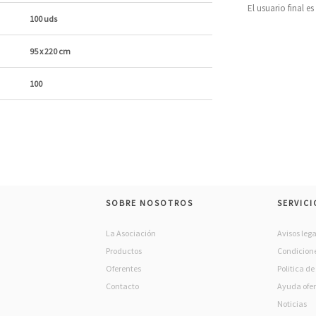
El usuario final e
100 uds
95 x 220 cm
100
SOBRE NOSOTROS
SERVICI
La Asociación
Avisos lega
Productos
Condicione
Oferentes
Politica d
Contacto
Ayuda ofe
Noticias