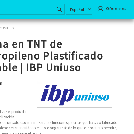
Oferentes
BP UNIUSO
na en TNT de
ropileno Plastificado
able | IBP Uniuso
ón
lizar el producto
tilización
de un solo uso minimizará las funciones para las que ha sido fabricado.
debe de tener cuidado en no elongar más de lo que el producto permite,
 riesgo de romper el tejido.