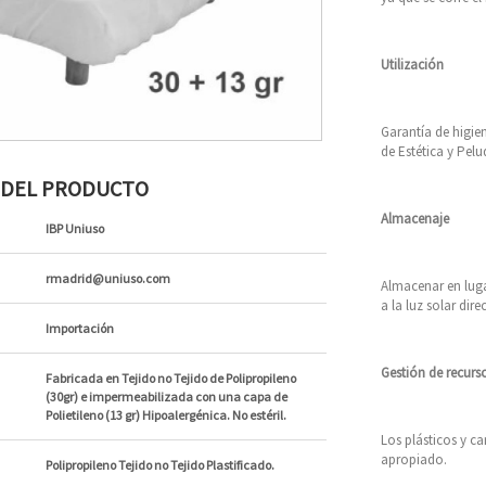
Utilización
Garantía de higie
de Estética y Pel
S DEL PRODUCTO
Almacenaje
IBP Uniuso
rmadrid@uniuso.com
Almacenar en luga
a la luz solar dire
Importación
Gestión de recurs
Fabricada en Tejido no Tejido de Polipropileno
(30gr) e impermeabilizada con una capa de
Polietileno (13 gr) Hipoalergénica. No estéril.
Los plásticos y c
apropiado.
Polipropileno Tejido no Tejido Plastificado.