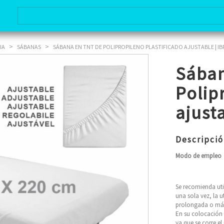
>
>
IA
SÁBANAS
SÁBANA EN TNT DE POLIPROPILENO PLASTIFICADO AJUSTABLE | I
Sába
Polip
ajust
Descripci
Modo de empleo
Se recomienda uti
una sola vez, la u
prolongada o más 
En su colocación 
ya que se corre el