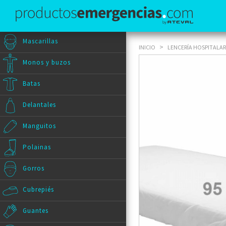
Mascarillas
>
INICIO
LENCERÍA HOSPITALAR
Monos y buzos
Batas
Delantales
Manguitos
Polainas
Gorros
Cubrepiés
Guantes