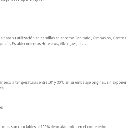
ne para su utilización en camillas en entorno Sanitario, Gimnasios, Centros
uquería, Establecimientos Hoteleros, Albergues, etc…
r seco a temperaturas entre 10° y 30°C en su embalaje original, sin exponer
cta.
os
artones son reciclables al 100% depositándolos en el contenedor