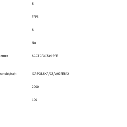
Si
FFP3
Si
No
centro
SCCTCF31734-PPE
ecnológico):
ICR POLSKA/CE/V/02RE842
2000
100