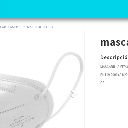
>
CARILLAS EPIS
MASCARILLA FFP3
Next
Next
masca
Descripci
MASCARILLA FFP3
EN149:2001+A1:20
CE