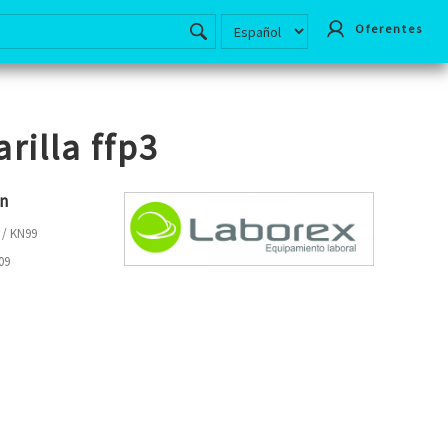
Oferentes
rilla ffp3
ón
 / KN99
09