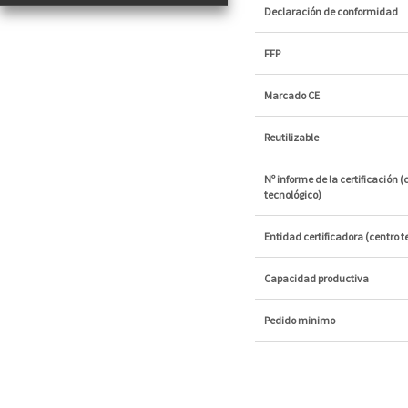
Declaración de conformidad
FFP
Marcado CE
Reutilizable
Nº informe de la certificación (
tecnológico)
Entidad certificadora (centro t
Capacidad productiva
Pedido minimo