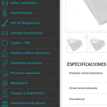
Gafas y pantallas
Desinfectantes
Kits de diagnóstico
Lencería Hospitalaria
Tejidos - TNT
Textiles médico-sanitarios
Elementos auxiliares
ESPECIFICACIONE
Procesos auxiliares
Empresa comercializadora
Maquinaria
Email comercializador
Equipos y dispositivos
Procedencia
Instituciones de apoyo