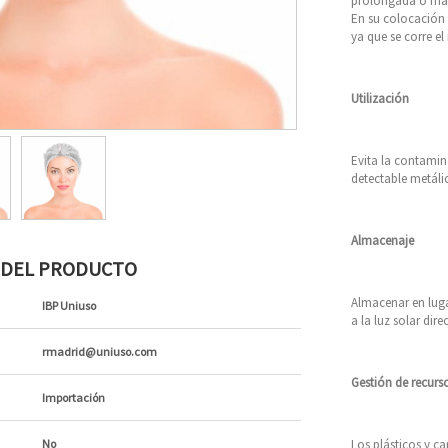
prolongada o más 
En su colocación 
ya que se corre el
Utilización
Evita la contamin
detectable metálic
Almacenaje
S DEL PRODUCTO
Almacenar en luga
IBP Uniuso
a la luz solar dire
rmadrid@uniuso.com
Gestión de recurs
Importación
Los plásticos y c
No