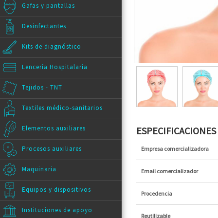
Gafas y pantallas
Desinfectantes
Kits de diagnóstico
Lencería Hospitalaria
Tejidos - TNT
Textiles médico-sanitarios
Elementos auxiliares
ESPECIFICACIONE
Procesos auxiliares
Empresa comercializadora
Maquinaria
Email comercializador
Equipos y dispositivos
Procedencia
Instituciones de apoyo
Reutilizable