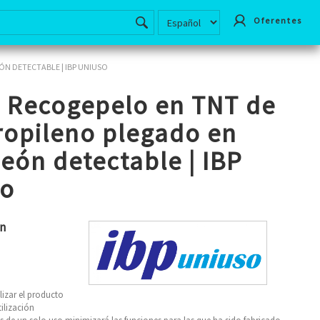
Oferentes
N DETECTABLE | IBP UNIUSO
 Recogepelo en TNT de
ropileno plegado en
eón detectable | IBP
so
ón
lizar el producto
tilización