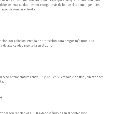
de un solo uso minimizará las funciones para las que ha sido fabricado.
debe de tener cuidado en no elongar más de lo que el producto permite,
 riesgo de romper el tejido.
ación por cabellos. Prenda de protección para riesgos mínimos. Tira
a de alta calidad insertada en el gorro.
r seco a temperaturas entre 10º y 30ºC en su embalaje original, sin exponer
cta.
os
artones son reciclables al 100% depositándolos en el contenedor