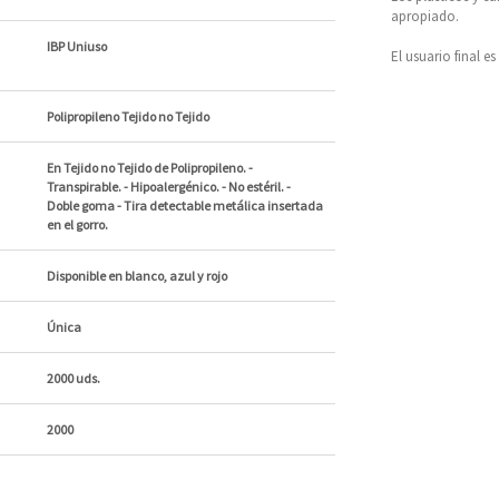
apropiado.
IBP Uniuso
El usuario final 
Polipropileno Tejido no Tejido
En Tejido no Tejido de Polipropileno. -
Transpirable. - Hipoalergénico. - No estéril. -
Doble goma - Tira detectable metálica insertada
en el gorro.
Disponible en blanco, azul y rojo
Única
2000 uds.
2000