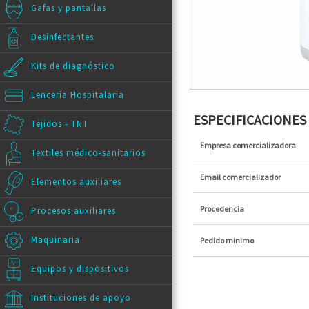
Gafas y pantallas
Desinfectantes
Kits de diagnóstico
Lencería Hospitalaria
ESPECIFICACIONE
Tejidos - TNT
Empresa comercializadora
Textiles médico-sanitarios
Email comercializador
Elementos auxiliares
Procedencia
Procesos auxiliares
Maquinaria
Pedido minimo
Equipos y dispositivos
Instituciones de apoyo