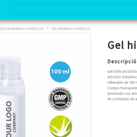
>
GELES HIDROALCOHÓLICOS
GEL HIDROALCOHÓLICO
Gel h
Descripci
Gel hidroalcohólic
extracto balsámic
rellenable de 100
Cuerpo transparen
laminada con amp
de contenido de a