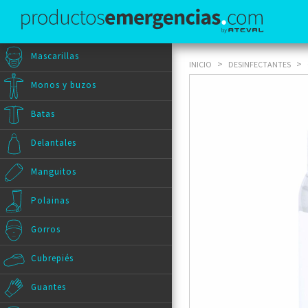
Mascarillas
>
>
INICIO
DESINFECTANTES
Monos y buzos
Batas
Delantales
Manguitos
Polainas
Gorros
Cubrepiés
Guantes