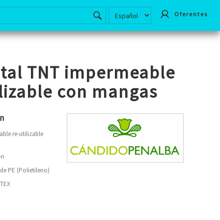
Oferentes
tal TNT impermeable
ilizable con mangas
ón
ble re-utilizable
ón
de PE (Polietileno)
-TEX