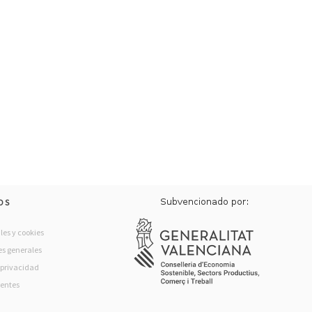
OS
les y cookies
s generales
e privacidad
rentes