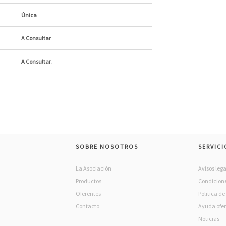
Única
A Consultar
A Consultar.
SOBRE NOSOTROS
SERVICI
La Asociación
Avisos lega
Productos
Condicione
Oferentes
Politica d
Contacto
Ayuda ofe
Noticias