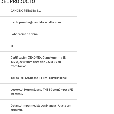
S DEL PRODUCTO
CÁNDIDO PENALBA S.L.
nachopenalba@candidopenalba.com
Fabricación nacional
Si
Certificación OEKO-TEX. Cumple norma EN
13795/2019 Homologación Covid-19 en
tramitación.
Tejido TNT Spunbond + Film PE (Polietileno)
peso total 60 gr/m2, peso TNT 30 gr/m2 + peso PE
30 gr/m2.
Delantal Impermeable con Mangas. Ajuste con
cinturón.