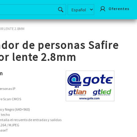
Oferentes
OR LENTE 2.8MM
dor de personas Safire
ior lente 2.8mm
ón
ersonas IP
ive Scan CMOS
 y Negro (640×960)
n techo
ntalla el recuento de entradas y salidas
.264 / MJPEG
BaseT