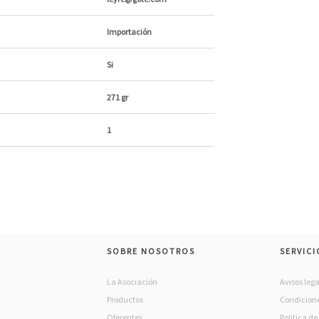
Importación
Si
271 gr
1
SOBRE NOSOTROS
SERVICI
La Asociación
Avisos lega
Productos
Condicione
Oferentes
Politica d