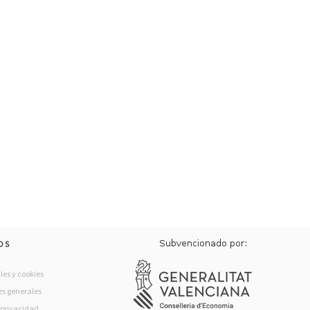
OS
les y cookies
s generales
e privacidad