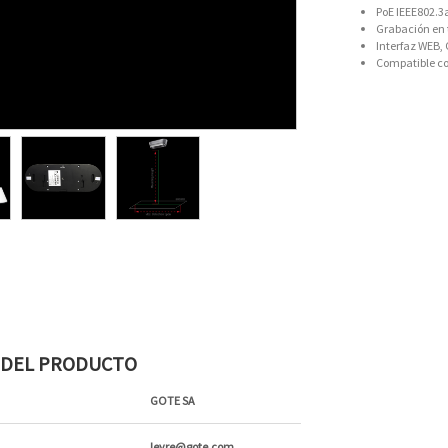
PoE IEEE802.3
Grabación en 
Interfaz WEB,
Compatible c
S DEL PRODUCTO
GOTE SA
leyre@gote.com