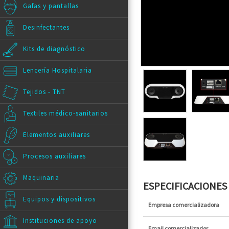
Gafas y pantallas
Desinfectantes
Kits de diagnóstico
Lencería Hospitalaria
Tejidos - TNT
Textiles médico-sanitarios
Elementos auxiliares
Procesos auxiliares
Maquinaria
ESPECIFICACIONE
Equipos y dispositivos
Empresa comercializadora
Instituciones de apoyo
Email comercializador