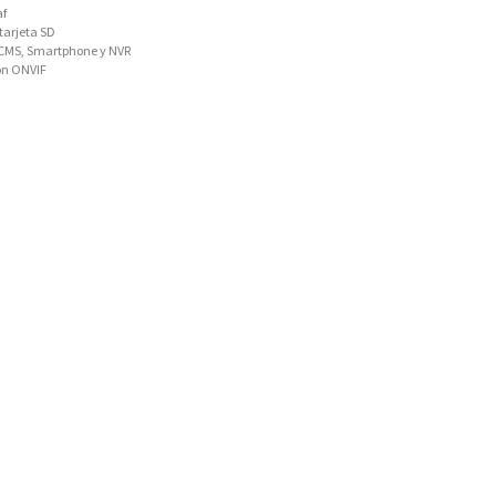
af
tarjeta SD
 CMS, Smartphone y NVR
on ONVIF