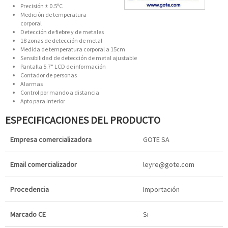
Precisión ± 0.5ºC
Medición de temperatura
corporal
Detección de fiebre y de metales
18 zonas de detección de metal
Medida de temperatura corporal a 15cm
Sensibilidad de detección de metal ajustable
Pantalla 5.7" LCD de información
Contador de personas
Alarmas
Control por mando a distancia
Apto para interior
ESPECIFICACIONES DEL PRODUCTO
Empresa comercializadora
GOTE SA
Email comercializador
leyre@gote.com
Procedencia
Importación
Marcado CE
Si